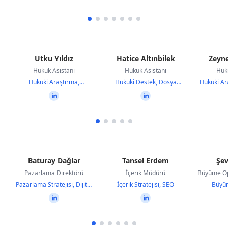
Utku Yıldız
Hatice Altınbilek
Zeyne
Hukuk Asistanı
Hukuk Asistanı
Huk
Hukuki Araştırma,
Hukuki Destek, Dosya
Hukuki Ar
Dokümantasyon
Yönetimi
H
Baturay Dağlar
Tansel Erdem
Şev
Pazarlama Direktörü
İçerik Müdürü
Büyüme O
Pazarlama Stratejisi, Dijital
İçerik Stratejisi, SEO
Büyüm
Pazarlama
Operas