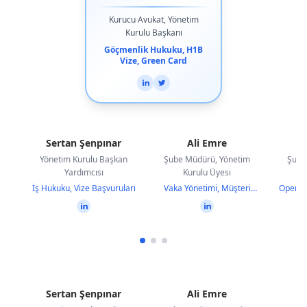
Kurucu Avukat, Yönetim
Kurulu Başkanı
Göçmenlik Hukuku, H1B
Vize, Green Card
Sertan Şenpınar
Ali Emre
Y
Yönetim Kurulu Başkan
Şube Müdürü, Yönetim
Şube
Yardımcısı
Kurulu Üyesi
İş Hukuku, Vize Başvuruları
Vaka Yönetimi, Müşteri
Operas
İlişkileri
Sertan Şenpınar
Ali Emre
Y