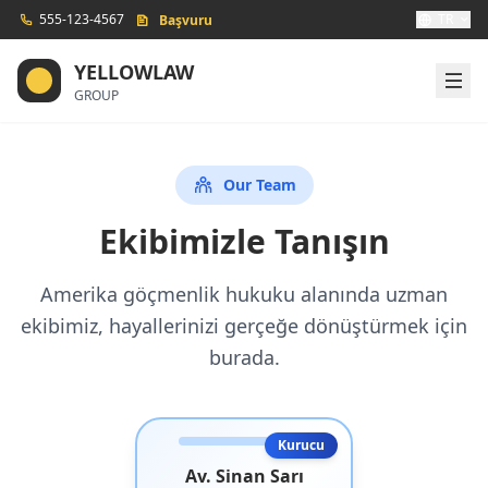
555-123-4567
TR
Başvuru
YELLOWLAW
GROUP
Our Team
Ekibimizle Tanışın
Amerika göçmenlik hukuku alanında uzman
ekibimiz, hayallerinizi gerçeğe dönüştürmek için
burada.
Kurucu
Av. Sinan Sarı