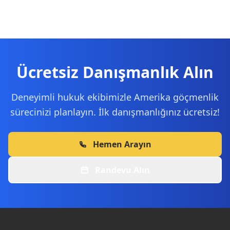
Ücretsiz Danışmanlık Alın
Deneyimli hukuk ekibimizle Amerika göçmenlik
sürecinizi planlayın. İlk danışmanlığınız ücretsiz!
Hemen Arayın
Randevu Alın