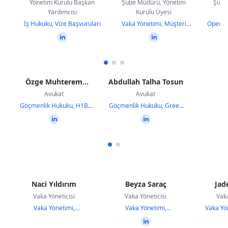
Yönetim Kurulu Başkan
Şube Müdürü, Yönetim
Şube
Yardımcısı
Kurulu Üyesi
İş Hukuku, Vize Başvuruları
Vaka Yönetimi, Müşteri
Operas
İlişkileri
Özge Muhterem
Abdullah Talha Tosun
Uluduz
Avukat
Avukat
Göçmenlik Hukuku, H1B
Göçmenlik Hukuku, Green
Vize
Card
Naci Yıldırım
Beyza Saraç
Jad
Vaka Yöneticisi
Vaka Yöneticisi
Vaka
Vaka Yönetimi,
Vaka Yönetimi,
Vaka Yö
Dokümantasyon
Faturalandırma